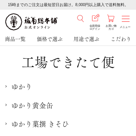
15時までのご注文は最短翌日お届け。8,000円以上購入で送料無料。
会員登録
お買い物
メニュー
ログイン
カゴ
商品一覧
価格で選ぶ
用途で選ぶ
こだわり
工場できたて便
ゆかり
ゆかり黄金缶
ゆかり菓撰 きそひ