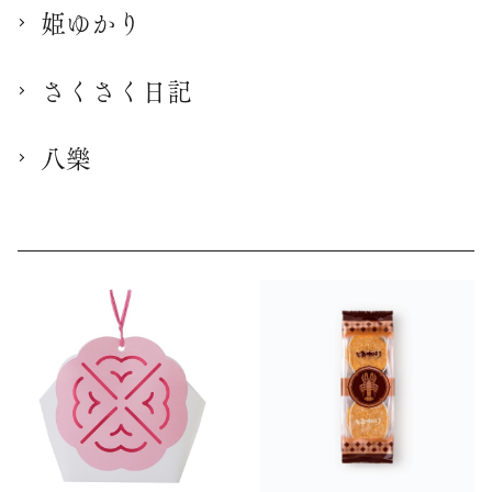
姫ゆかり
さくさく日記
八樂