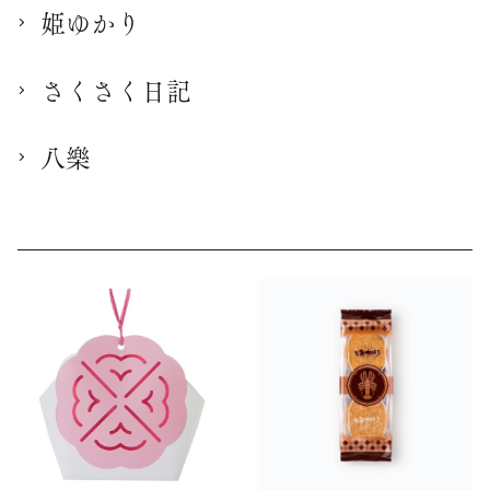
姫ゆかり
さくさく日記
八樂