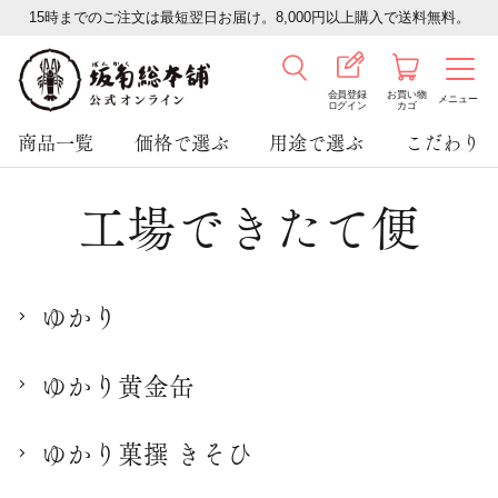
15時までのご注文は最短翌日お届け。8,000円以上購入で送料無料。
会員登録
お買い物
メニュー
ログイン
カゴ
商品一覧
価格で選ぶ
用途で選ぶ
こだわり
工場できたて便
ゆかり
ゆかり黄金缶
ゆかり菓撰 きそひ