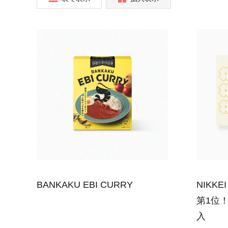
BANKAKU EBI CURRY
NIKK
第1位！B
入