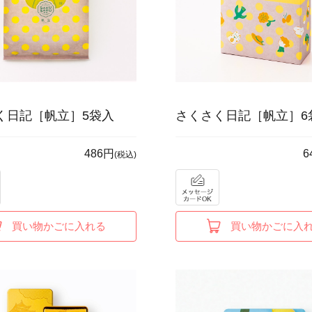
く日記［帆立］5袋入
さくさく日記［帆立］6
486円
6
(税込)
買い物かごに入れる
買い物かごに入