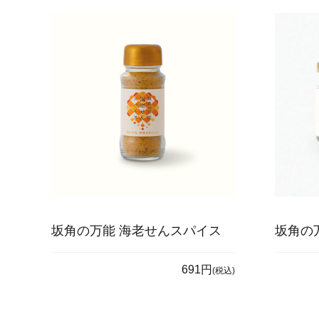
坂角の万能 海老せんスパイス
坂角の
691円
(税込)