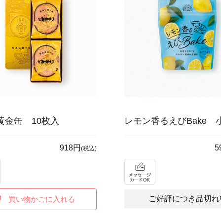
黄金缶 10枚入
レモン香るえびBake 
918円
5
(税込)
ご好評につき品切れ
買い物かごに入れる