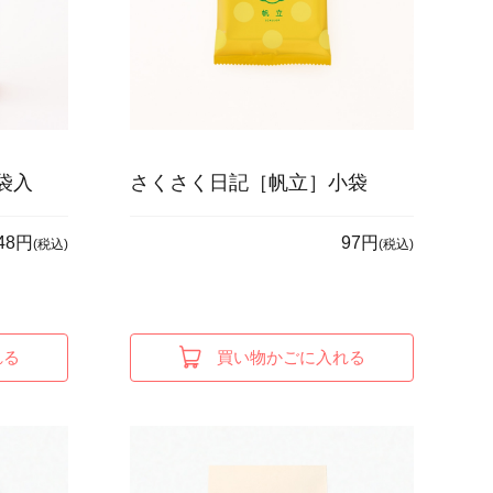
袋入
さくさく日記［帆立］小袋
48円
97円
(税込)
(税込)
れる
買い物かごに入れる