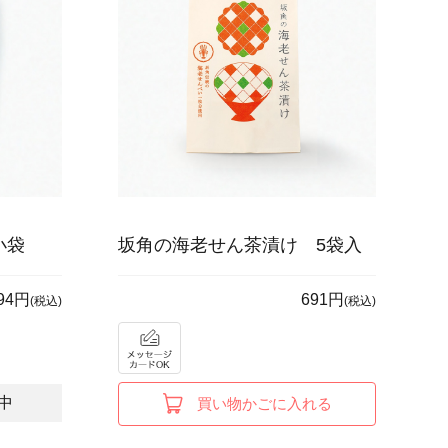
小袋
坂角の海老せん茶漬け 5袋入
94円
691円
(税込)
(税込)
中
買い物かごに入れる