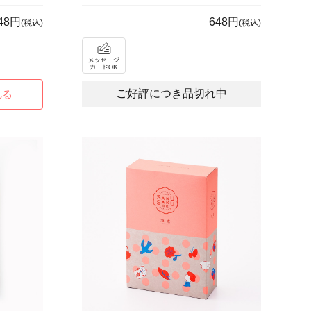
48円
648円
(税込)
(税込)
ご好評につき品切れ中
れる