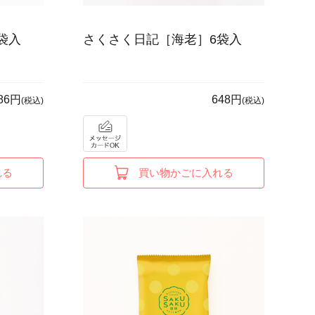
袋入
さくさく日記［海老］6袋入
86円
648円
(税込)
(税込)
れる
買い物かごに入れる