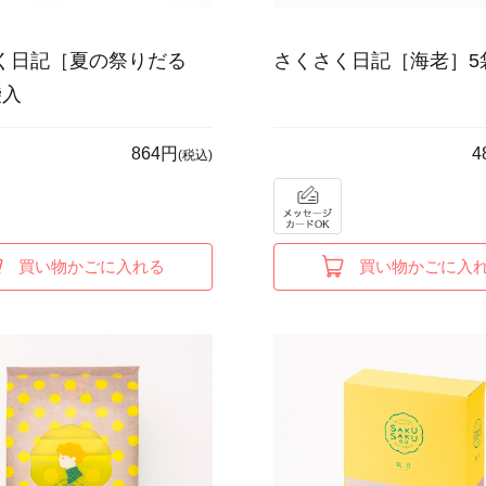
く日記［夏の祭りだる
さくさく日記［海老］5
袋入
864円
4
(税込)
買い物かごに入れる
買い物かごに入