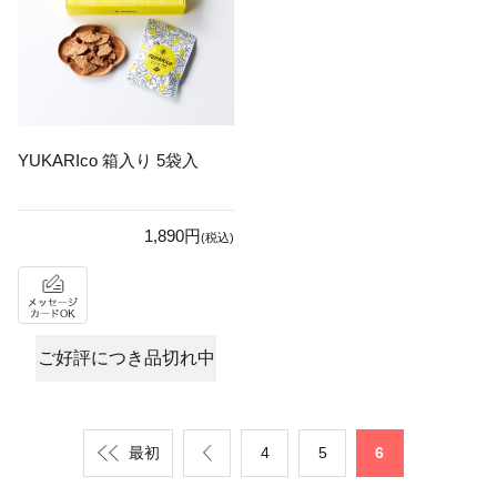
YUKARIco 箱入り 5袋入
1,890円
(税込)
ご好評につき品切れ中
最初
4
5
6