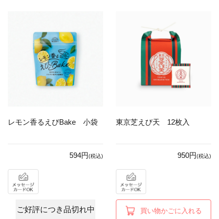
レモン香るえびBake 小袋
東京芝えび天 12枚入
594円
950円
(税込)
(税込)
ご好評につき品切れ中
買い物かごに入れる