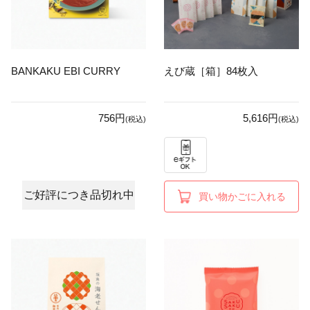
BANKAKU EBI CURRY
えび蔵［箱］84枚入
756円
5,616円
(税込)
(税込)
ご好評につき品切れ中
買い物かごに入れる