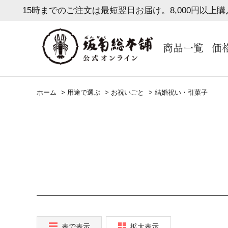
15時までのご注文は最短翌日お届け。8,000円以上
商品一覧
価
ホーム
>
用途で選ぶ
>
お祝いごと
>
結婚祝い・引菓子
表で表示
拡大表示