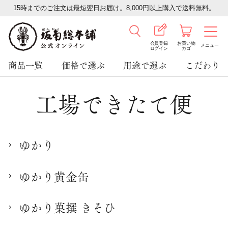
15時までのご注文は最短翌日お届け。8,000円以上購入で送料無料。
会員登録
お買い物
メニュー
ログイン
カゴ
商品一覧
価格で選ぶ
用途で選ぶ
こだわり
工場できたて便
ゆかり
ゆかり黄金缶
ゆかり菓撰 きそひ