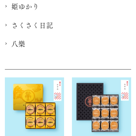
姫ゆかり
さくさく日記
八樂