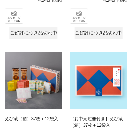
4,242円
4,242円
(税込)
(税込)
ご好評につき品切れ中
ご好評につき品切れ中
えび蔵［箱］37枚＋12袋入
［お中元短冊付き］えび蔵
［箱］37枚＋12袋入