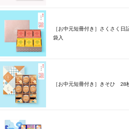
［お中元短冊付き］さくさく日記
袋入
［お中元短冊付き］きそひ 28