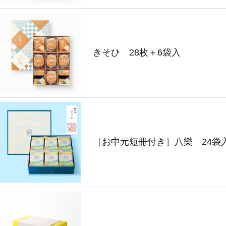
きそひ 28枚＋6袋入
［お中元短冊付き］八樂 24袋