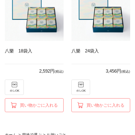
八樂 18袋入
八樂 24袋入
2,592円
3,456円
(税込)
(税込)
買い物かごに入れる
買い物かごに入れる
ホーム
>
用途で選ぶ
>
お祝いごと