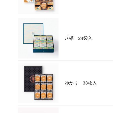
八樂 24袋入
ゆかり 33枚入