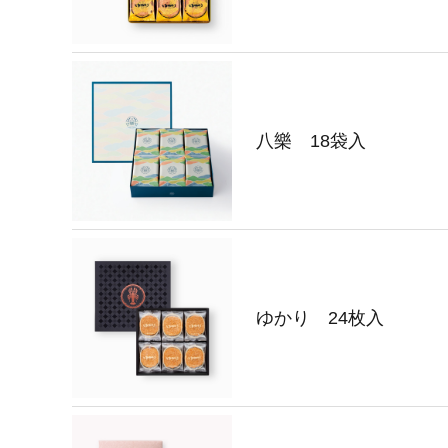
八樂 18袋入
ゆかり 24枚入