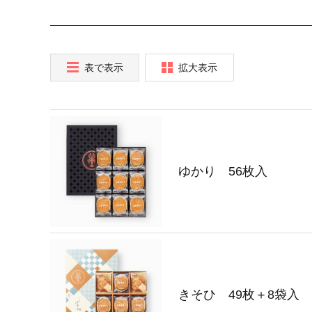
表で表示
拡大表示
ゆかり 56枚入
きそひ 49枚＋8袋入