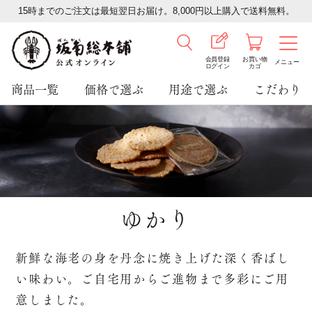
15時までのご注文は最短翌日お届け。8,000円以上購入で送料無料。
会員登録
お買い物
メニュー
ログイン
カゴ
商品一覧
価格で選ぶ
用途で選ぶ
こだわり
ゆかり
新鮮な海老の身を丹念に焼き上げた深く香ばし
い味わい。ご自宅用からご進物まで多彩にご用
意しました。