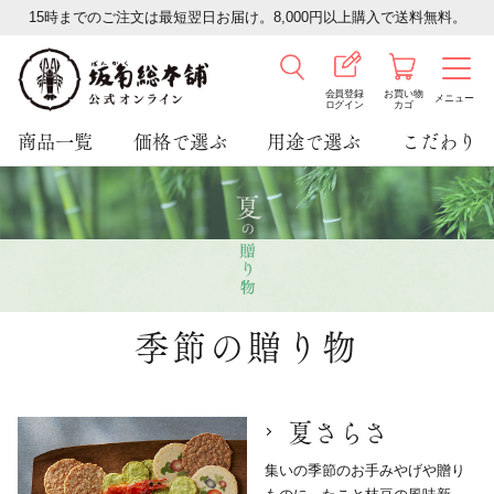
15時までのご注文は最短翌日お届け。8,000円以上購入で送料無料。
会員登録
お買い物
メニュー
ログイン
カゴ
商品一覧
価格で選ぶ
用途で選ぶ
こだわり
季節の贈り物
夏さらさ
集いの季節のお手みやげや贈り