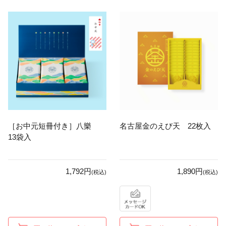
［お中元短冊付き］八樂
名古屋金のえび天 22枚入
13袋入
1,792円
1,890円
(税込)
(税込)