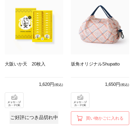
大阪いか天 20枚入
坂角オリジナルShupatto
1,620円
1,650円
(税込)
(税込)
ご好評につき品切れ中
買い物かごに入れる