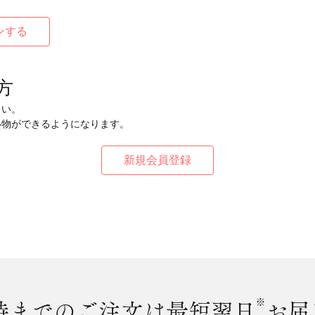
方
さい。
い物ができるようになります。
時まで
のご注文は最短翌日
※
お届