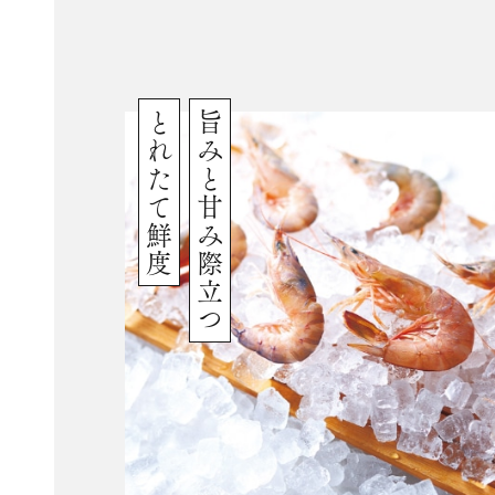
とれたて鮮度
旨みと甘み際立つ