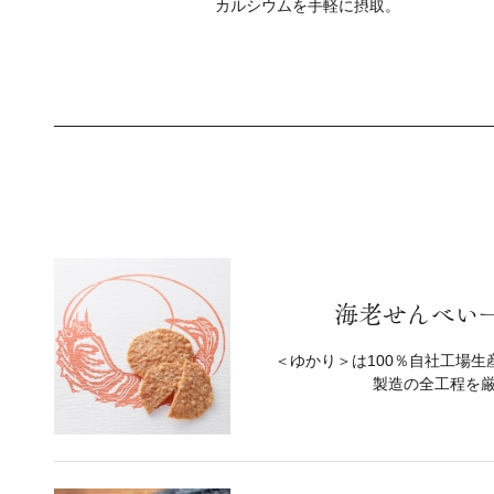
カルシウムを手軽に摂取。
海老せんべい一
＜ゆかり＞は100％自社工場
製造の全工程を