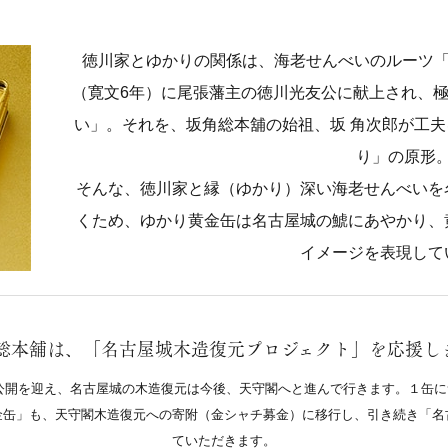
徳川家とゆかりの関係は、海老せんべいのルーツ「
（寛文6年）に尾張藩主の徳川光友公に献上され、
い」。それを、坂角総本舖の始祖、坂 角次郎が工
り」の原形
そんな、徳川家と縁（ゆかり）深い海老せんべいを
くため、ゆかり黄金缶は名古屋城の鯱にあやかり、
イメージを表現して
総本舖は、「名古屋城木造復元プロジェクト」を応援し
完成公開を迎え、名古屋城の木造復元は今後、天守閣へと進んで行きます。１缶
金缶」も、天守閣木造復元への寄附（金シャチ募金）に移行し、引き続き「名
ていただきます。