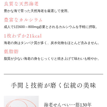
良質な天然海老
豊かな海で育った天然海老を厳選して使用。
豊富なカルシウム
成人で1日600～800mg必要とされる
カルシウムを手軽に摂取。
1枚わずか21kcal
海老の身はタンパク質が多く、
炭水化物をほとんど含みません。
低脂肪
脂質が少ない海老の身をじっくりと焼き上げて
味わいも軽やか。
手間と技術が磨く伝統の美味
海老せんべい一筋130年