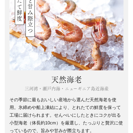
とれたて鮮度
旨みと甘み際立つ
天然海老
三河湾・瀬戸内海・ニューギニア島近海産
その季節に最もおいしい産地から選んだ天然海老を使
用。氷締めや船上凍結により、とれたての鮮度を保って
工場に届けられます。せんべいにしたときにコクが出る
小型海老（体長約10cm）を厳選し、たっぷりと贅沢に使
っているので、旨みや甘みが際立ちます。