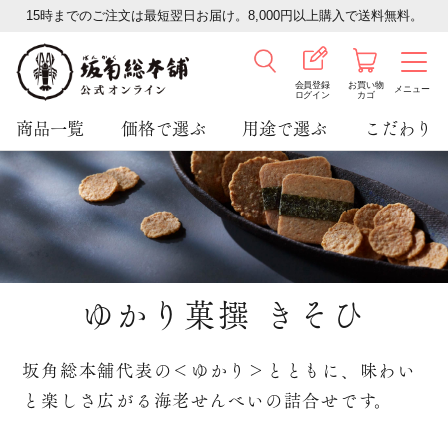
15時までのご注文は最短翌日お届け。8,000円以上購入で送料無料。
会員登録
お買い物
メニュー
ログイン
カゴ
商品一覧
価格で選ぶ
用途で選ぶ
こだわり
ゆかり菓撰 きそひ
坂角総本舖代表の＜ゆかり＞とともに、味わい
と楽しさ広がる海老せんべいの詰合せです。