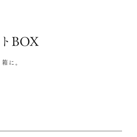
トBOX
と箱に。