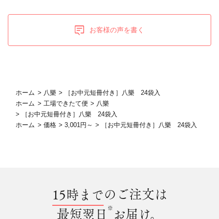
お客様の声を書く
ホーム
>
八樂
>
［お中元短冊付き］八樂 24袋入
ホーム
>
工場できたて便
>
八樂
>
［お中元短冊付き］八樂 24袋入
ホーム
>
価格
>
3,001円～
>
［お中元短冊付き］八樂 24袋入
15時まで
のご注文は
※
最短翌日
お届け。