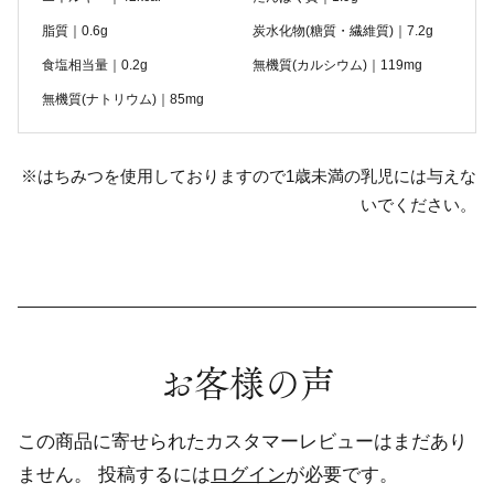
脂質｜0.6g
炭水化物(糖質・繊維質)｜7.2g
食塩相当量｜0.2g
無機質(カルシウム)｜119mg
無機質(ナトリウム)｜85mg
※はちみつを使用しておりますので1歳未満の乳児には与えな
いでください。
お客様の声
この商品に寄せられたカスタマーレビューはまだあり
ません。
投稿するには
ログイン
が必要です。