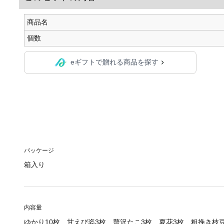
商品名
個数
eギフトで贈れる商品を探す
パッケージ
箱入り
内容量
ゆかり10枚 甘えび姿3枚 贅沢たこ3枚 夏花3枚 粗挽き枝豆18