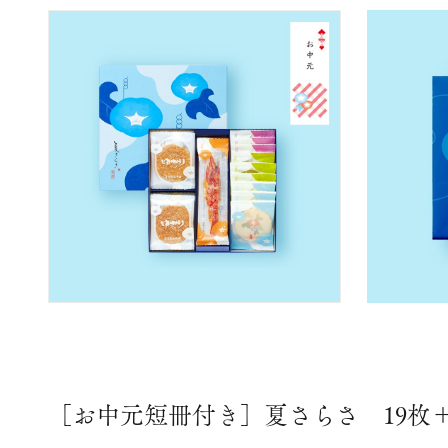
［お中元短冊付き］夏さらさ 19枚