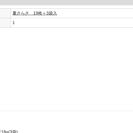
夏さらさ 19枚＋3袋入
1
g(3袋)