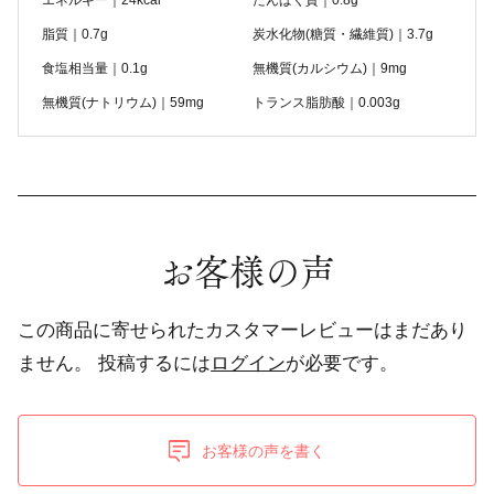
エネルギー｜24kcal
たんぱく質｜0.8g
脂質｜0.7g
炭水化物(糖質・繊維質)｜3.7g
食塩相当量｜0.1g
無機質(カルシウム)｜9mg
無機質(ナトリウム)｜59mg
トランス脂肪酸｜0.003g
お客様の声
この商品に寄せられたカスタマーレビューはまだあり
ません。
投稿するには
ログイン
が必要です。
お客様の声を書く