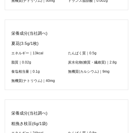
無機質(ナトリウム)｜50mg
トランス脂肪酸｜0.002g
栄養成分(当社調べ)
夏花
(3.5g/1枚)
エネルギー｜13kcal
たんぱく質｜0.5g
脂質｜0.02g
炭水化物(糖質・繊維質)｜2.8g
食塩相当量｜0.1g
無機質(カルシウム)｜9mg
無機質(ナトリウム)｜40mg
栄養成分(当社調べ)
粗挽き枝豆
(6g/1袋)