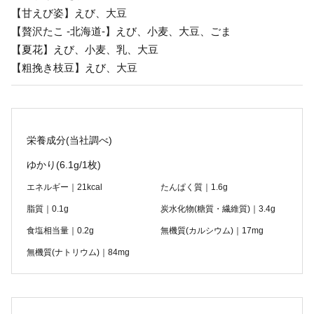
【甘えび姿】えび、大豆
【贅沢たこ -北海道-】えび、小麦、大豆、ごま
【夏花】えび、小麦、乳、大豆
【粗挽き枝豆】えび、大豆
栄養成分(当社調べ)
ゆかり
(6.1g/1枚)
エネルギー｜21kcal
たんぱく質｜1.6g
脂質｜0.1g
炭水化物(糖質・繊維質)｜3.4g
食塩相当量｜0.2g
無機質(カルシウム)｜17mg
無機質(ナトリウム)｜84mg