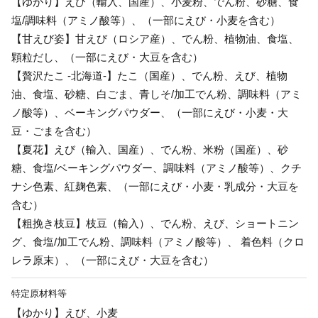
【ゆかり】えび（輸入、国産）、小麦粉、でん粉、砂糖、食
塩/調味料（アミノ酸等）、（一部にえび・小麦を含む）
【甘えび姿】甘えび（ロシア産）、でん粉、植物油、食塩、
顆粒だし、（一部にえび・大豆を含む）
【贅沢たこ -北海道-】たこ（国産）、でん粉、えび、植物
油、食塩、砂糖、白ごま、青しそ/加工でん粉、調味料（アミ
ノ酸等）、ベーキングパウダー、（一部にえび・小麦・大
豆・ごまを含む）
【夏花】えび（輸入、国産）、でん粉、米粉（国産）、砂
糖、食塩/ベーキングパウダー、調味料（アミノ酸等）、クチ
ナシ色素、紅麹色素、（一部にえび・小麦・乳成分・大豆を
含む）
【粗挽き枝豆】枝豆（輸入）、でん粉、えび、ショートニン
グ、食塩/加工でん粉、調味料（アミノ酸等）、 着色料（クロ
レラ原末）、（一部にえび・大豆を含む）
特定原材料等
【ゆかり】えび、小麦