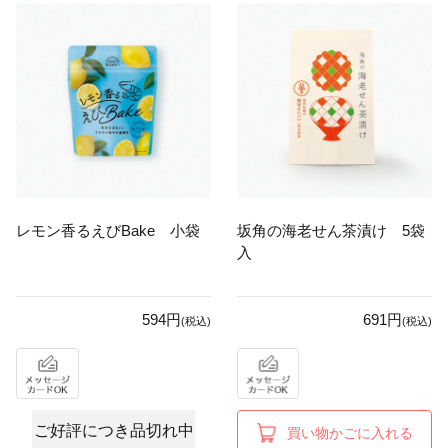
レモン香るえびBake 小袋
坂角の海老せん茶漬け 5袋
入
594円
691円
(税込)
(税込)
ご好評につき品切れ中
買い物かごに入れる