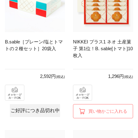
B.sable［プレーン/塩とトマ
NIKKEI プラス1 ネオ 土産菓
トの２種セット］20袋入
子 第1位！B. sable[トマト]10
枚入
2,592円
1,296円
(税込)
(税込)
ご好評につき品切れ中
買い物かごに入れる