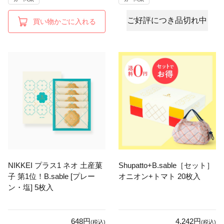
ご好評につき品切れ中
買い物かごに入れる
NIKKEI プラス1 ネオ 土産菓
Shupatto+B.sable［セット］
子 第1位！B.sable [プレー
オニオン+トマト 20枚入
ン・塩] 5枚入
648円
4,242円
(税込)
(税込)