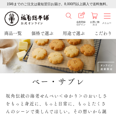
15時までのご注文は最短翌日お届け。8,000円以上購入で送料無料。
会員登録
お買い物
メニュー
ログイン
カゴ
商品一覧
価格で選ぶ
用途で選ぶ
こだわり
ベー・サブレ
坂角伝統の海老せんべい＜ゆかり＞のおいしさ
を
もっと身近に、もっと日常に、もっとたくさ
んのシーンで楽しんでほしい。
その想いから誕