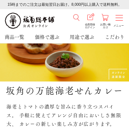
15時までのご注文は最短翌日お届け。8,000円以上購入で送料無料。
会員登録
お買い物
メニュー
ログイン
カゴ
商品一覧
価格で選ぶ
用途で選ぶ
こだわり
坂角の万能海老せんカレー
海老とトマトの濃厚な旨みに香り立つスパイ
ス。
手軽に使えてアレンジ自由においしさ無限
大、
カレーの新しい楽しみ方が広がります。