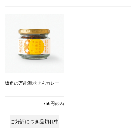
坂角の万能海老せんカレー
756円
(税込)
ご好評につき品切れ中