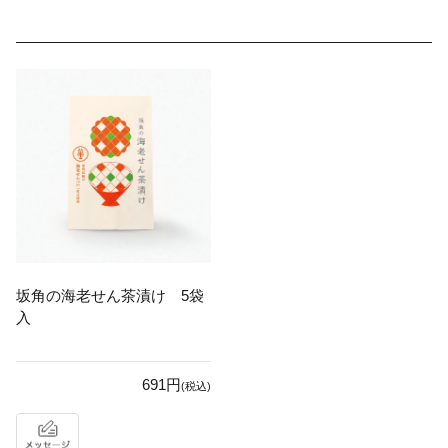
坂角の海老せん茶漬け 5袋
入
691円
(税込)