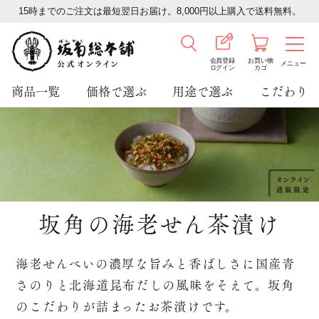
15時までのご注文は最短翌日お届け。8,000円以上購入で送料無料。
会員登録
お買い物
メニュー
ログイン
カゴ
商品一覧
価格で選ぶ
用途で選ぶ
こだわり
坂角の海老せん茶漬け
海老せんべいの濃厚な旨みと香ばしさに
国産青
さのりと北海道昆布だしの風味をそえて。
坂角
のこだわりが詰まったお茶漬けです。