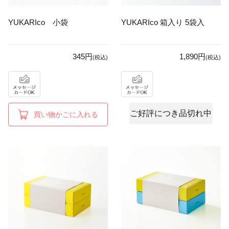
YUKARIco 小袋
YUKARIco 箱入り 5袋入
345円
1,890円
(税込)
(税込)
ご好評につき品切れ中
買い物かごに入れる