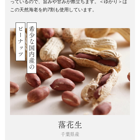
っているので、旨みや甘みが際立ちます。＜ゆかり＞は
この天然海老を約7割も使用しています。
ピーナッツ
希少な国内産の
落花生
千葉県産