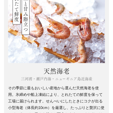
とれたて鮮度
旨みと甘み際立つ
天然海老
三河湾・瀬戸内海・ニューギニア島近海産
その季節に最もおいしい産地から選んだ天然海老を使
用。氷締めや船上凍結により、とれたての鮮度を保って
工場に届けられます。せんべいにしたときにコクが出る
小型海老（体長約10cm）を厳選し、たっぷりと贅沢に使