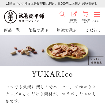
15時までのご注文は最短翌日お届け。8,000円以上購入で送料無料。
会員登録
お買い物
メニュー
ログイン
カゴ
商品一覧
価格で選ぶ
用途で選ぶ
こだわり
YUKARIco
いつでも気楽に楽しんでハッピー。＜ゆかり＞
チップスとこだわり素材が、コラボしたおいし
さです。