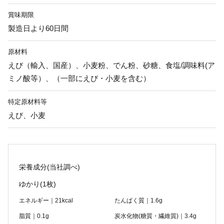
賞味期限
製造日より60日間
原材料
えび（輸入、国産）、小麦粉、でん粉、砂糖、食塩/調味料(ア
ミノ酸等）、（一部にえび・小麦を含む）
特定原材料等
えび、小麦
栄養成分(当社調べ)
ゆかり
(1枚)
エネルギー｜21kcal
たんぱく質｜1.6g
脂質｜0.1g
炭水化物(糖質・繊維質)｜3.4g