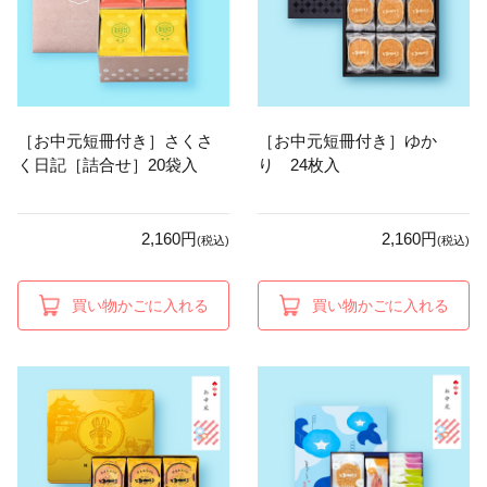
［お中元短冊付き］さくさ
［お中元短冊付き］ゆか
く日記［詰合せ］20袋入
り 24枚入
2,160円
2,160円
(税込)
(税込)
買い物かごに入れる
買い物かごに入れる