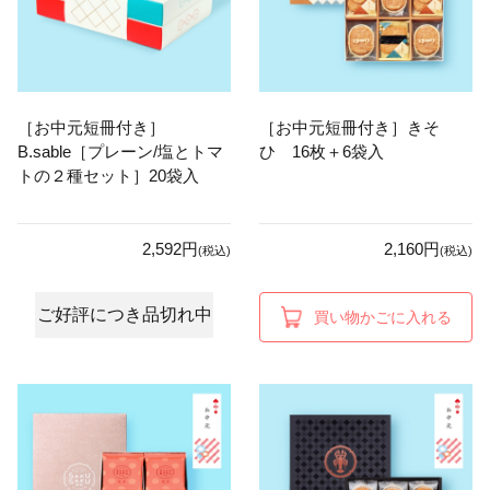
［お中元短冊付き］
［お中元短冊付き］きそ
B.sable［プレーン/塩とトマ
ひ 16枚＋6袋入
トの２種セット］20袋入
2,592円
2,160円
(税込)
(税込)
ご好評につき品切れ中
買い物かごに入れる