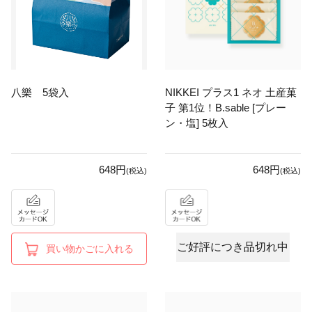
八樂 5袋入
NIKKEI プラス1 ネオ 土産菓
子 第1位！B.sable [プレー
ン・塩] 5枚入
648円
648円
(税込)
(税込)
ご好評につき品切れ中
買い物かごに入れる