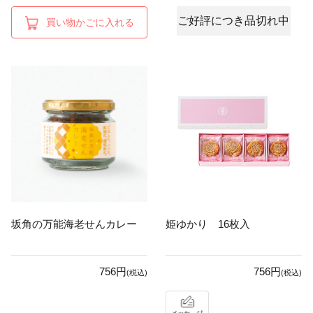
ご好評につき品切れ中
買い物かごに入れる
坂角の万能海老せんカレー
姫ゆかり 16枚入
756円
756円
(税込)
(税込)