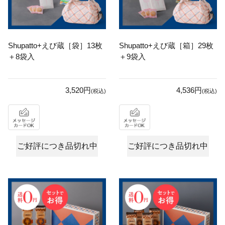
Shupatto+えび蔵［袋］13枚
Shupatto+えび蔵［箱］29枚
＋8袋入
＋9袋入
3,520円
4,536円
(税込)
(税込)
ご好評につき品切れ中
ご好評につき品切れ中