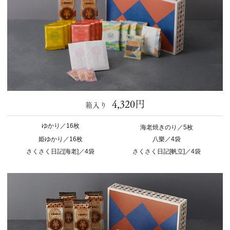
4,320円
箱入り
ゆかり／16枚
海老焼きのり／5枚
姫ゆかり／16枚
八樂／4袋
さくさく日記[海老]／4袋
さくさく日記[帆立]／4袋