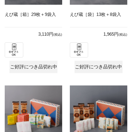
えび蔵［箱］29枚＋9袋入
えび蔵［袋］13枚＋8袋入
3,110円
1,965円
(税込)
(税込)
ご好評につき品切れ中
ご好評につき品切れ中