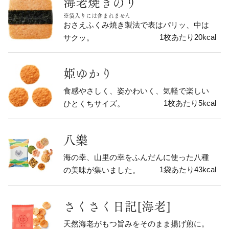
海老焼きのり
※袋入りには含まれません
おさえふくみ焼き製法で表はパリッ、中は
1枚あたり20kcal
サクッ。
姫ゆかり
食感やさしく、姿かわいく、気軽で楽しい
1枚あたり5kcal
ひとくちサイズ。
八樂
海の幸、山里の幸をふんだんに使った八種
1袋あたり43kcal
の美味が集いました。
さくさく日記[海老]
天然海老がもつ旨みをそのまま揚げ煎に。