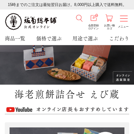
15時までのご注文は最短翌日お届け。8,000円以上購入で送料無料。
会員登録
お買い物
メニュー
ログイン
カゴ
商品一覧
価格で選ぶ
用途で選ぶ
こだわり
海老煎餅詰合せ えび蔵