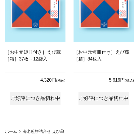
［お中元短冊付き］えび蔵
［お中元短冊付き］えび蔵
［箱］37枚＋12袋入
［箱］84枚入
4,320円
5,616円
(税込)
(税込)
ご好評につき品切れ中
ご好評につき品切れ中
ホーム
>
海老煎餅詰合せ えび蔵