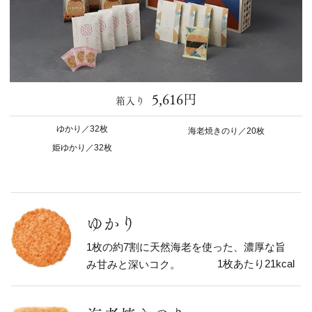
5,616円
箱入り
ゆかり／32枚
海老焼きのり／20枚
姫ゆかり／32枚
ゆかり
1枚の約7割に天然海老を使った、濃厚な旨
1枚あたり21kcal
み甘みと深いコク。