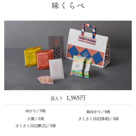
味くらべ
1,965円
袋入り
ゆかり／5枚
姫ゆかり／8枚
八樂／2袋
さくさく日記[海老]／3袋
さくさく日記[帆立]／3袋