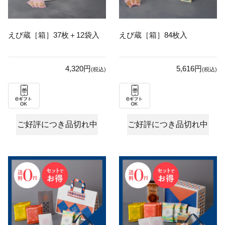
えび蔵［箱］37枚＋12袋入
えび蔵［箱］84枚入
4,320円
5,616円
(税込)
(税込)
ご好評につき品切れ中
ご好評につき品切れ中