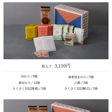
3,110円
箱入り
ゆかり／8枚
海老焼きのり／5枚
姫ゆかり／16枚
八樂／3袋
さくさく日記[海老]／3袋
さくさく日記[帆立]／3袋