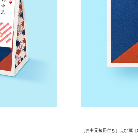
［お中元短冊付き］えび蔵［箱