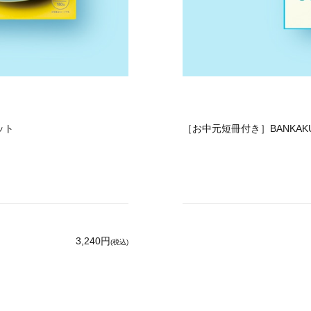
ット
［お中元短冊付き］BANKAKU
3,240円
(税込)