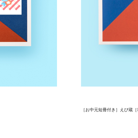
［お中元短冊付き］えび蔵［箱