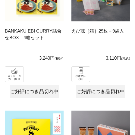
BANKAKU EBI CURRY詰合
えび蔵［箱］29枚＋9袋入
せBOX 4箱セット
3,240円
3,110円
(税込)
(税込)
ご好評につき品切れ中
ご好評につき品切れ中