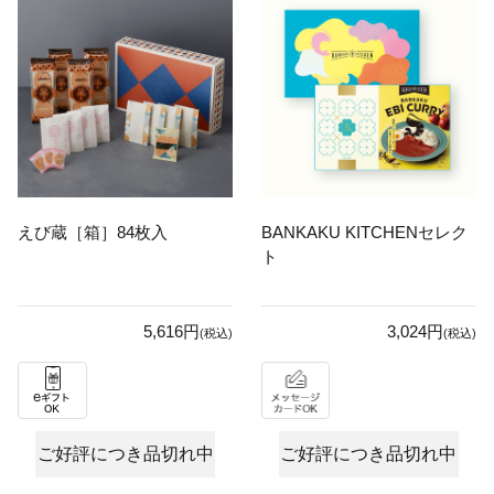
えび蔵［箱］84枚入
BANKAKU KITCHENセレク
ト
5,616円
3,024円
(税込)
(税込)
ご好評につき品切れ中
ご好評につき品切れ中