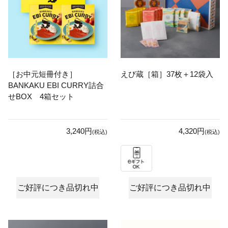
［お中元短冊付き］
えび蔵［箱］37枚＋12袋入
BANKAKU EBI CURRY詰合
せBOX 4箱セット
3,240円
4,320円
(税込)
(税込)
ご好評につき品切れ中
ご好評につき品切れ中