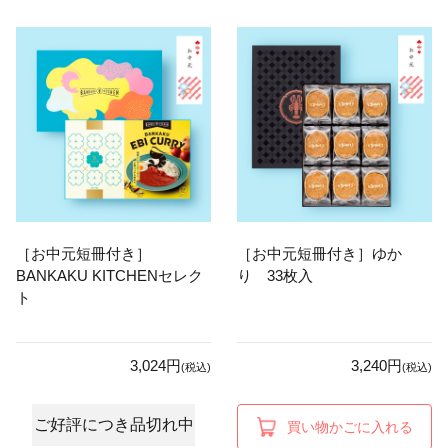
［お中元短冊付き］
［お中元短冊付き］ゆか
BANKAKU KITCHENセレク
り 33枚入
ト
3,024円
3,240円
(税込)
(税込)
ご好評につき品切れ中
買い物かごに入れる