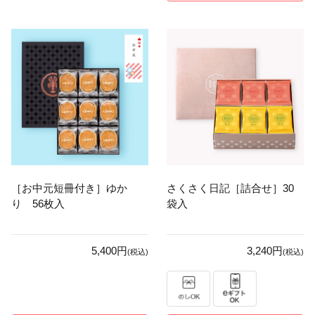
［お中元短冊付き］ゆか
さくさく日記［詰合せ］30
り 56枚入
袋入
5,400円
3,240円
(税込)
(税込)