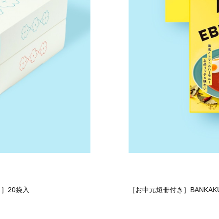
］20袋入
［お中元短冊付き］BANKAKU