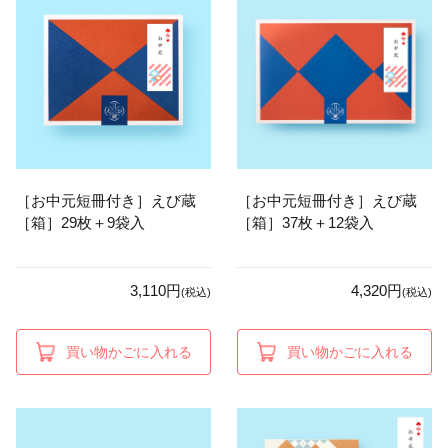
［お中元短冊付き］えび蔵
［お中元短冊付き］えび蔵
［箱］29枚＋9袋入
［箱］37枚＋12袋入
3,110円
4,320円
(税込)
(税込)
買い物かごに入れる
買い物かごに入れる