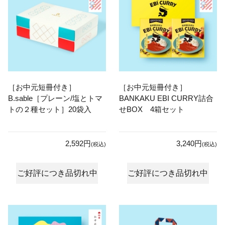
［お中元短冊付き］
［お中元短冊付き］
B.sable［プレーン/塩とトマ
BANKAKU EBI CURRY詰合
トの２種セット］20袋入
せBOX 4箱セット
2,592円
3,240円
(税込)
(税込)
ご好評につき品切れ中
ご好評につき品切れ中