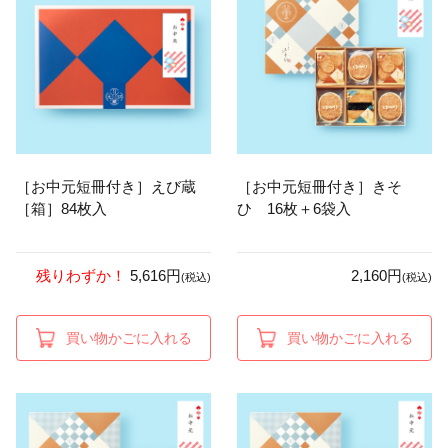
［お中元短冊付き］えび蔵
［お中元短冊付き］きそ
［箱］84枚入
ひ 16枚＋6袋入
残りわずか！
5,616円
2,160円
(税込)
(税込)
買い物かごに入れる
買い物かごに入れる